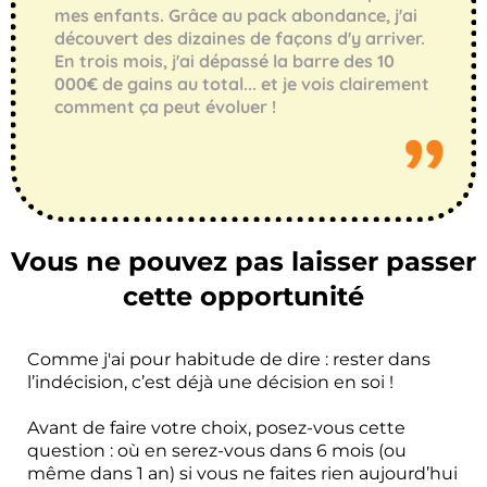
mes enfants. Grâce au pack abondance, j'ai
découvert des dizaines de façons d'y arriver.
En trois mois, j'ai dépassé la barre des 10
000€ de gains au total... et je vois clairement
comment ça peut évoluer !
Vous ne pouvez pas
laisser passer
cette opportunité
Comme j'ai pour habitude de dire : rester dans
l’indécision, c’est déjà une décision en soi !
Avant de faire votre choix, posez-vous cette
question : où en serez-vous dans 6 mois (ou
même dans 1 an) si vous ne faites rien aujourd’hui